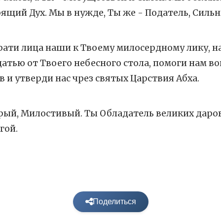
щий Дух. Мы в нужде, Ты же - Податель, Сильн
рати лица наши к Твоему милосердному лику, н
атью от Твоего небесного стола, помоги нам в
 и утверди нас чрез святых Царствия Абха.
рый, Милостивый. Ты Обладатель великих даров,
гой.
Поделиться