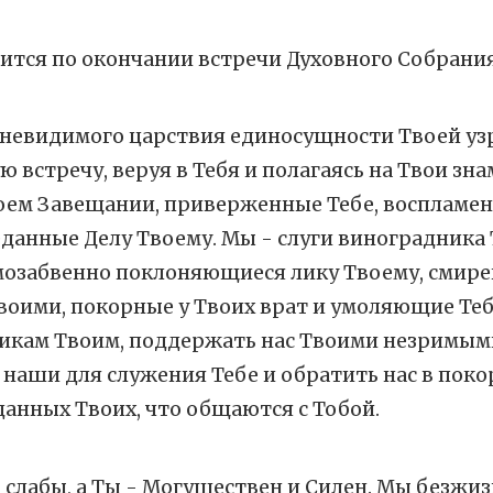
ится по окончании встречи Духовного Собрания
з невидимого царствия единосущности Твоей узр
 встречу, веруя в Тебя и полагаясь на Твои зн
воем Завещании, приверженные Тебе, воспламе
данные Делу Твоему. Мы - слуги виноградника 
амозабвенно поклоняющиеся лику Твоему, смир
оими, покорные у Твоих врат и умоляющие Тебя
икам Твоим, поддержать нас Твоими незримым
 наши для служения Тебе и обратить нас в поко
анных Твоих, что общаются с Тобой.
 слабы, а Ты - Могуществен и Силен. Мы безжиз