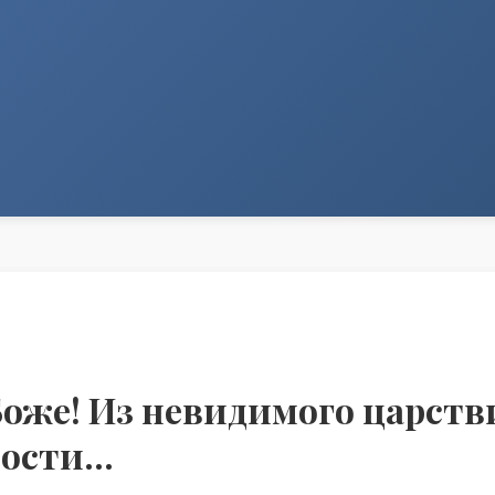
Боже! Из невидимого царств
сти...