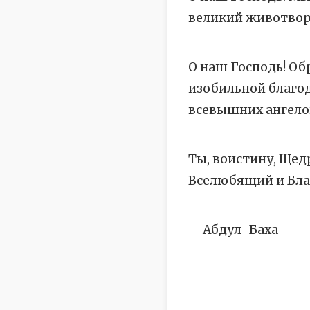
великий животворя
О наш Господь! Об
изобильной благод
всевышних ангелов
Ты, воистину, Щед
Вселюбящий и Бла
—Абдул-Баха—