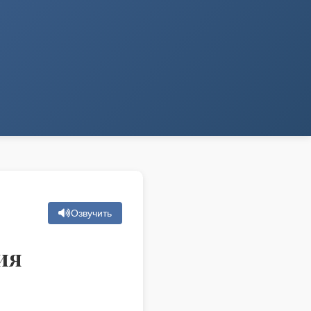
Озвучить
ия