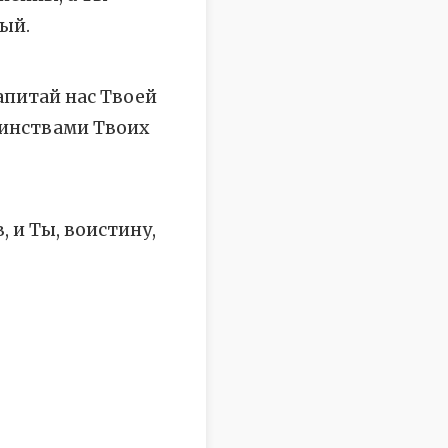
ый.
апитай нас Твоей
оинствами Твоих
 и Ты, воистину,