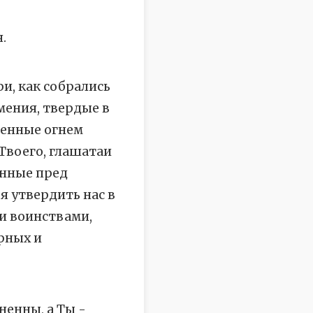
.
и, как собрались
амения, твердые в
ненные огнем
Твоего, глашатаи
енные пред
 утвердить нас в
и воинствами,
рных и
ненны, а Ты -