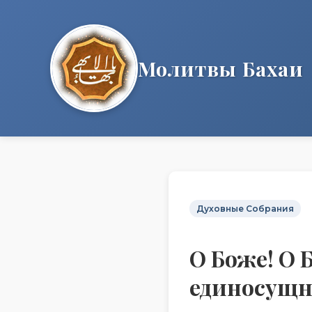
Молитвы Бахаи
Духовные Собрания
О Боже! О 
единосущно