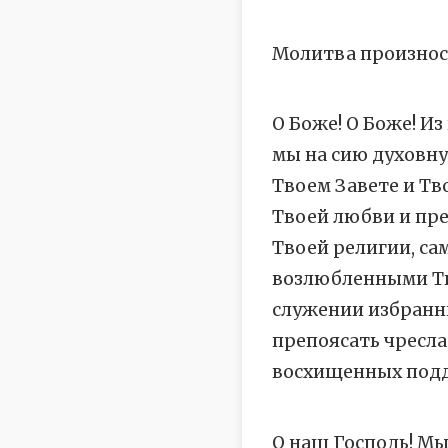
Молитва произнос
О Боже! О Боже! И
мы на сию духовную
Твоем Завете и Т
Твоей любви и пре
Твоей религии, с
возлюбленными Тв
служении избранн
препоясать чресла
восхищенных подд
О наш Господь! Мы